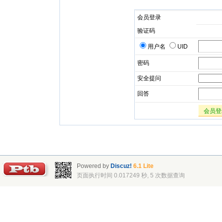
会员登录
验证码
用户名
UID
密码
安全提问
回答
会员登
Powered by
Discuz!
6.1 Lite
页面执行时间 0.017249 秒, 5 次数据查询