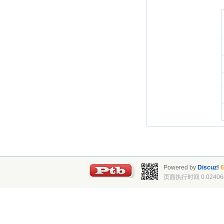
Powered by
Discuz!
6
页面执行时间 0.02406