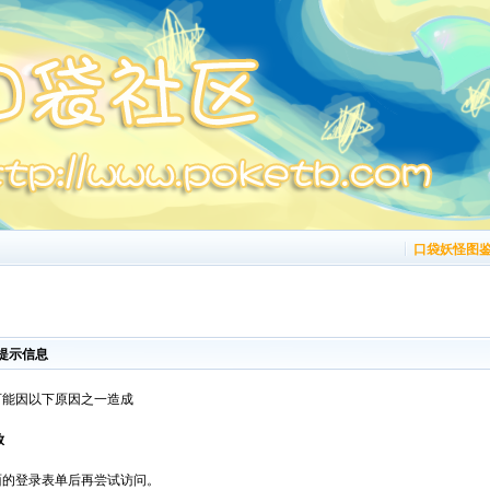
口袋妖怪图鉴Mi
S 提示信息
可能因以下原因之一造成
放
面的登录表单后再尝试访问。