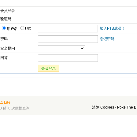
会员登录
验证码
加入PTB成员！
用户名
UID
密码
忘记密码
安全提问
回答
会员登录
.1 Lite
清除 Cookies
-
Poke The 
8 秒, 6 次数据查询