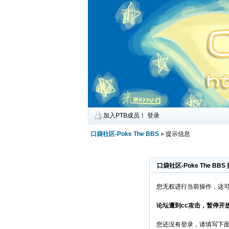
加入PTB成员！
登录
口袋社区-Poke The BBS
» 提示信息
口袋社区-Poke The BB
您无权进行当前操作，这
论坛遭到cc攻击，暂停开
您还没有登录，请填写下