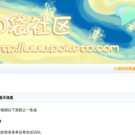
口袋妖怪图鉴Mi
S 提示信息
可能因以下原因之一造成
放
面的登录表单后再尝试访问。