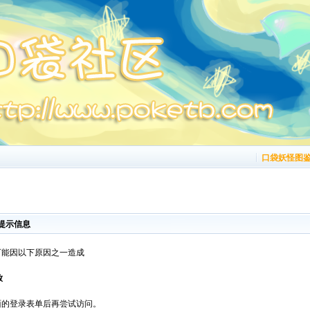
口袋妖怪图鉴Mi
S 提示信息
可能因以下原因之一造成
放
面的登录表单后再尝试访问。