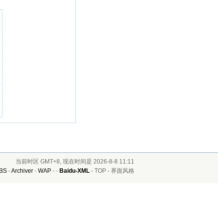
当前时区 GMT+8, 现在时间是 2026-8-8 11:11
BBS
-
Archiver
-
WAP
-
-
Baidu-XML
-
TOP
-
界面风格