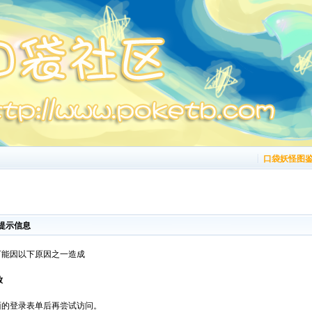
口袋妖怪图鉴Mi
S 提示信息
可能因以下原因之一造成
放
面的登录表单后再尝试访问。