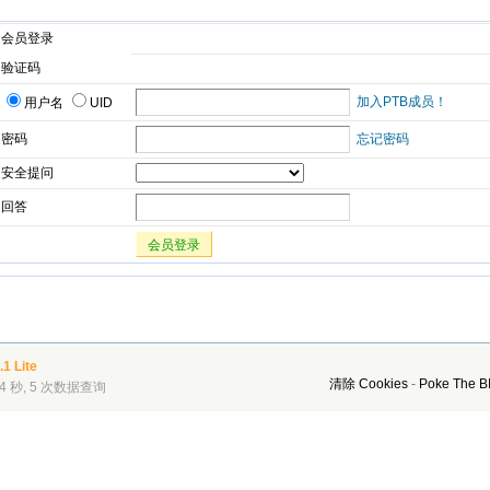
会员登录
验证码
加入PTB成员！
用户名
UID
密码
忘记密码
安全提问
回答
会员登录
.1 Lite
清除 Cookies
-
Poke The 
4 秒, 5 次数据查询