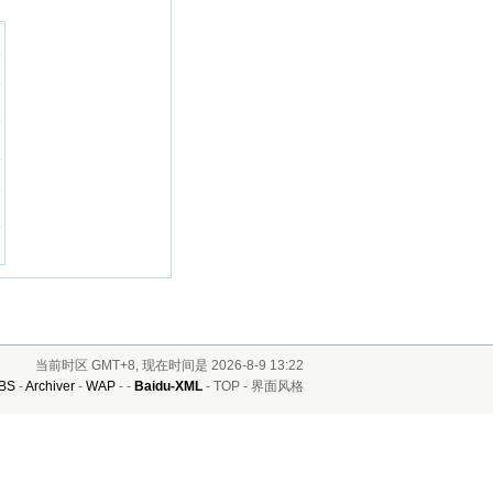
当前时区 GMT+8, 现在时间是 2026-8-9 13:22
BBS
-
Archiver
-
WAP
-
-
Baidu-XML
-
TOP
-
界面风格