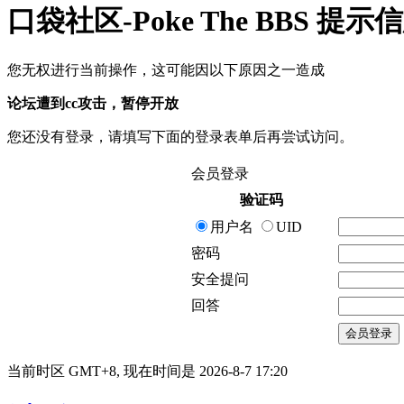
口袋社区-Poke The BBS 提示
您无权进行当前操作，这可能因以下原因之一造成
论坛遭到cc攻击，暂停开放
您还没有登录，请填写下面的登录表单后再尝试访问。
会员登录
验证码
用户名
UID
密码
安全提问
回答
会员登录
当前时区 GMT+8, 现在时间是 2026-8-7 17:20