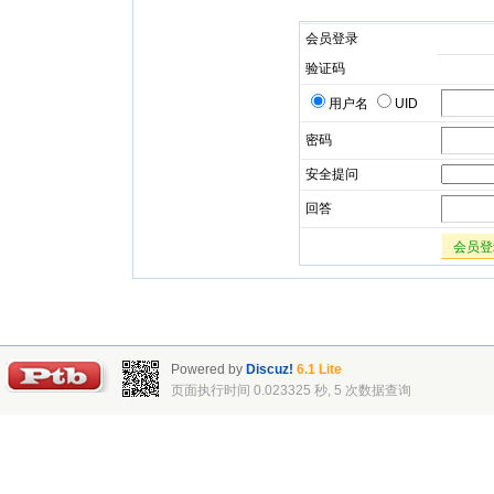
会员登录
验证码
用户名
UID
密码
安全提问
回答
会员登
Powered by
Discuz!
6.1 Lite
页面执行时间 0.023325 秒, 5 次数据查询