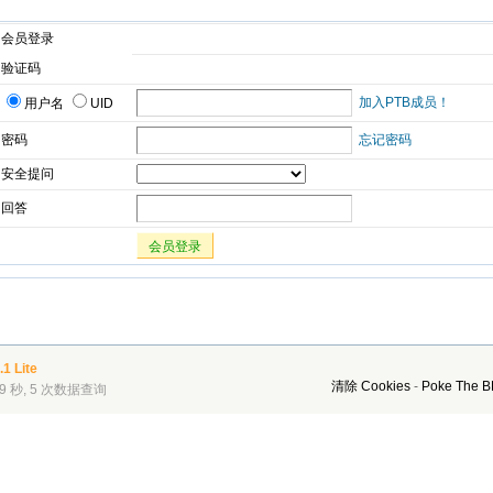
会员登录
验证码
加入PTB成员！
用户名
UID
密码
忘记密码
安全提问
回答
会员登录
.1 Lite
清除 Cookies
-
Poke The 
9 秒, 5 次数据查询