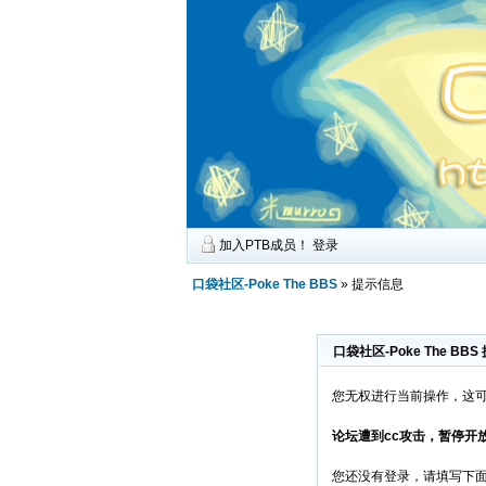
加入PTB成员！
登录
口袋社区-Poke The BBS
» 提示信息
口袋社区-Poke The BB
您无权进行当前操作，这
论坛遭到cc攻击，暂停开
您还没有登录，请填写下