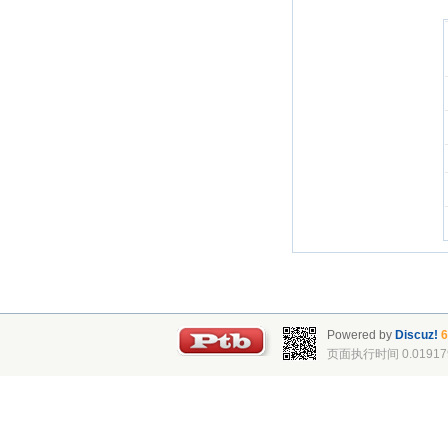
Powered by
Discuz!
6
页面执行时间 0.01917