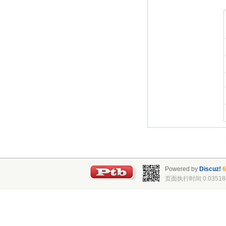
Powered by
Discuz!
6
页面执行时间 0.03518