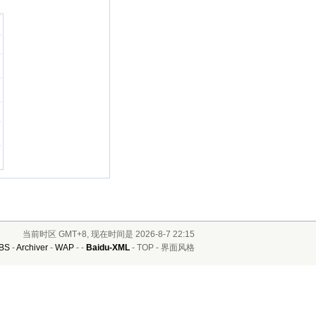
当前时区 GMT+8, 现在时间是 2026-8-7 22:15
BBS
-
Archiver
-
WAP
-
-
Baidu-XML
-
TOP
-
界面风格