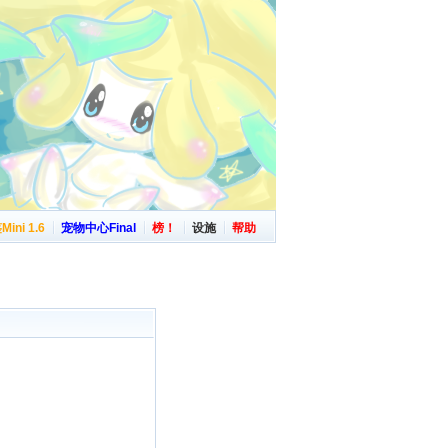
ni 1.6
宠物中心Final
榜！
设施
帮助