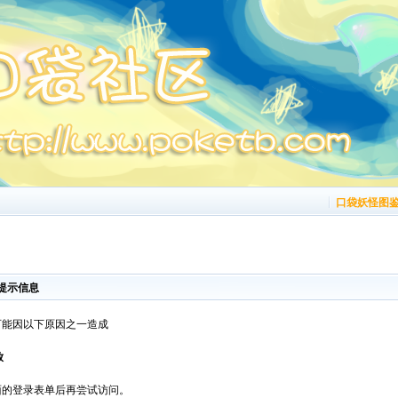
口袋妖怪图鉴Mi
S 提示信息
可能因以下原因之一造成
放
面的登录表单后再尝试访问。