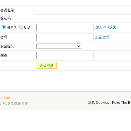
会员登录
验证码
加入PTB成员！
用户名
UID
密码
忘记密码
安全提问
回答
会员登录
.1 Lite
清除 Cookies
-
Poke The 
7 秒, 6 次数据查询